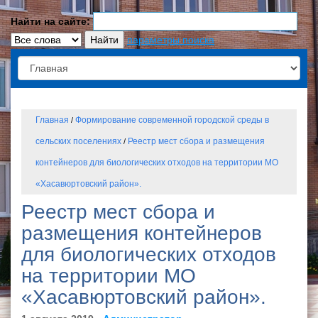
Найти на сайте:
параметры поиска
Главная
Формирование современной городской среды в
/
сельских поселениях
Реестр мест сбора и размещения
/
контейнеров для биологических отходов на территории МО
«Хасавюртовский район».
Реестр мест сбора и
размещения контейнеров
для биологических отходов
на территории МО
«Хасавюртовский район».