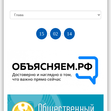
15
02
15
:
: