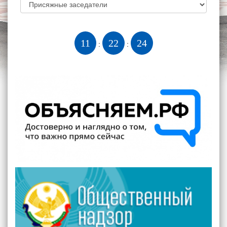
11
22
25
:
: