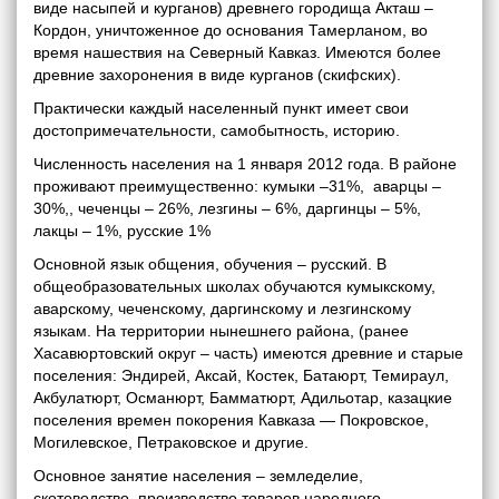
виде насыпей и курганов) древнего городища Акташ –
Кордон, уничтоженное до основания Тамерланом, во
время нашествия на Северный Кавказ. Имеются более
древние захоронения в виде курганов (скифских).
Практически каждый населенный пункт имеет свои
достопримечательности, самобытность, историю.
Численность населения на 1 января 2012 года. В районе
проживают преимущественно: кумыки –31%, аварцы –
30%,, чеченцы – 26%, лезгины – 6%, даргинцы – 5%,
лакцы – 1%, русские 1%
Основной язык общения, обучения – русский. В
общеобразовательных школах обучаются кумыкскому,
аварскому, чеченскому, даргинскому и лезгинскому
языкам. На территории нынешнего района, (ранее
Хасавюртовский округ – часть) имеются древние и старые
поселения: Эндирей, Аксай, Костек, Батаюрт, Темираул,
Акбулатюрт, Османюрт, Бамматюрт, Адильотар, казацкие
поселения времен покорения Кавказа — Покровское,
Могилевское, Петраковское и другие.
Основное занятие населения – земледелие,
скотоводство, производство товаров народного