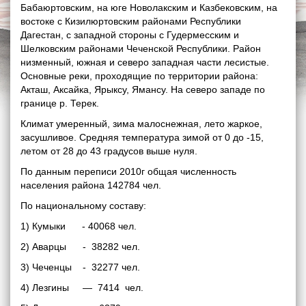
Бабаюртовским, на юге Новолакским и Казбековским, на
востоке с Кизилюртовским районами Республики
Дагестан, с западной стороны с Гудермесским и
Шелковским районами Чеченской Республики. Район
низменный, южная и северо западная части лесистые.
Основные реки, проходящие по территории района:
Акташ, Аксайка, Ярыксу, Ямансу. На северо западе по
границе р. Терек.
Климат умеренный, зима малоснежная, лето жаркое,
засушливое. Средняя температура зимой от 0 до -15,
летом от 28 до 43 градусов выше нуля.
По данным переписи 2010г общая численность
населения района 142784 чел.
По национальному составу:
1) Кумыки - 40068 чел.
2) Аварцы - 38282 чел.
3) Чеченцы - 32277 чел.
4) Лезгины — 7414 чел.