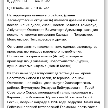
5) Даргинцы — 6379 чел.
6) Остальные - 1034 чел.
На территории нынешнего района, (ранее
Хасавюртовский округ часть) имеются древние и старые
поселения: Эндирей, Аксай, Костек, Батаюрт, Темираул,
Акбулатюрт, Османюрт, Бамматюрт, Адильотар, казацкие
поселения времен покорения Кавказа — Покровское,
Могилевское, Петраковское и другие.
Основное занятие населения земледелие, скотоводство,
производство товаров народного потребления.
Промыслы: ажурные платки (Аксай), гончарное
производство (Сулевкент), ковроткачество (Куруш),
пушно-меховые изделия (Новый Костек).
Из трех ныне здравствующих дагестанцев — Героев
Советского Союза и России, ветеранов Великой
Отечественной войны, двое живут в Хасавюртовском
районе. Джумагулов Эльмурза Биймурзаевич — Герой
Советского Союза, легендарный танкис проживает в с.
Карланюрт и Исмаилов Абдулхаким Исаакович Герой
России, получил награду в 1996 году, водрузил Знамя над
Рейхсканцелярией гитлеровской Германии, проживает в