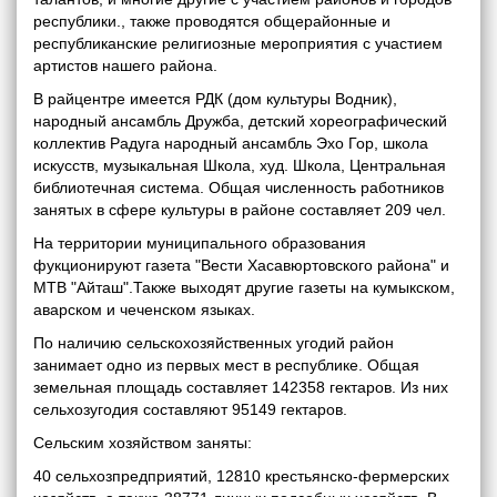
республики., также проводятся общерайонные и
республиканские религиозные мероприятия с участием
артистов нашего района.
В райцентре имеется РДК (дом культуры Водник),
народный ансамбль Дружба, детский хореографический
коллектив Радуга народный ансамбль Эхо Гор, школа
искусств, музыкальная Школа, худ. Школа, Центральная
библиотечная система. Общая численность работников
занятых в сфере культуры в районе составляет 209 чел.
На территории муниципального образования
фукционируют газета "Вести Хасавюртовского района" и
МТВ "Айташ".Также выходят другие газеты на кумыкском,
аварском и чеченском языках.
По наличию сельскохозяйственных угодий район
занимает одно из первых мест в республике. Общая
земельная площадь составляет 142358 гектаров. Из них
сельхозугодия составляют 95149 гектаров.
Сельским хозяйством заняты:
40 сельхозпредприятий, 12810 крестьянско-фермерских