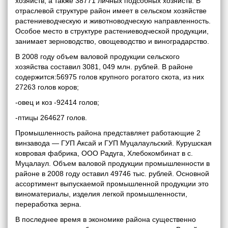
хозяйств, а также 38771 личных подсобных хозяйств. В
отраслевой структуре район имеет в сельском хозяйстве
растениеводческую и животноводческую направленность.
Особое место в структуре растениеводческой продукции,
занимает зерноводство, овощеводство и виноградарство.
В 2008 году объем валовой продукции сельского
хозяйства составил 3081, 049 млн. рублей. В районе
содержится:56975 голов крупного рогатого скота, из них
27263 голов коров;
-овец и коз -92414 голов;
-птицы 264627 голов.
Промышленность района представляет работающие 2
винзавода — ГУП Аксай и ГУП Муцалаульский. Курушская
ковровая фабрика, ООО Радуга, Хлебокомбинат в с.
Муцалаул. Объем валовой продукции промышленности в
районе в 2008 году оставил 49746 тыс. рублей. Основной
ассортимент выпускаемой промышленной продукции это
виноматериалы, изделия легкой промышленности,
переработка зерна.
В последнее время в экономике района существенно