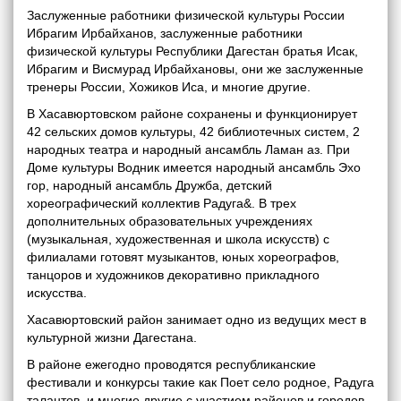
Заслуженные работники физической культуры России
Ибрагим Ирбайханов, заслуженные работники
физической культуры Республики Дагестан братья Исак,
Ибрагим и Висмурад Ирбайхановы, они же заслуженные
тренеры России, Хожиков Иса, и многие другие.
В Хасавюртовском районе сохранены и функционирует
42 сельских домов культуры, 42 библиотечных систем, 2
народных театра и народный ансамбль Ламан аз. При
Доме культуры Водник имеется народный ансамбль Эхо
гор, народный ансамбль Дружба, детский
хореографический коллектив Радуга&. В трех
дополнительных образовательных учреждениях
(музыкальная, художественная и школа искусств) с
филиалами готовят музыкантов, юных хореографов,
танцоров и художников декоративно прикладного
искусства.
Хасавюртовский район занимает одно из ведущих мест в
культурной жизни Дагестана.
В районе ежегодно проводятся республиканские
фестивали и конкурсы такие как Поет село родное, Радуга
талантов, и многие другие с участием районов и городов