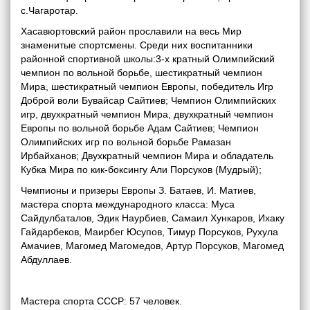
с.Чагаротар.
Хасавюртовский район прославили на весь Мир
знаменитые спортсмены. Среди них воспитанники
районной спортивной школы:3-х кратный Олимпийский
чемпион по вольной борьбе, шестикратный чемпион
Мира, шестикратный чемпион Европы, победитель Игр
Доброй воли Бувайсар Сайтиев; Чемпион Олимпийских
игр, двухкратный чемпион Мира, двухкратный чемпион
Европы по вольной борьбе Адам Сайтиев; Чемпион
Олимпийских игр по вольной борьбе Рамазан
Ирбайханов; Двухкратный чемпион Мира и обладатель
Кубка Мира по кик-боксингу Али Порсуков (Мудрый);
Чемпионы и призеры Европы З. Батаев, И. Матиев,
мастера спорта международного класса: Муса
Сайдулбаталов, Эдик Наурбиев, Самаил Хункаров, Ихаку
Гайдарбеков, Маирбег Юсупов, Тимур Порсуков, Рухула
Амачиев, Магомед Магомедов, Артур Порсуков, Магомед
Абдуллаев.
Мастера спорта СССР: 57 человек.