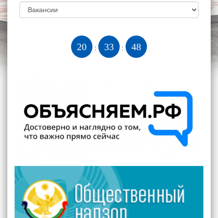
20
33
48
:
: