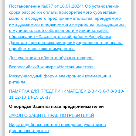
Постановление №677 от 10.07.2024г. Об установлении
срока рассрочки оплаты приобретаемого субъектами
малого и среднего предпринимательства, арендуемого
ими движимого и недвижимого имущества, находящегося
в муниципальной собственности муниципального
образования «Хасавюртовский район» Республики
Дагестан, при реализации преимущественного права на
приобретение такого имущества
Для участников оборота обувных товаров
Всероссийский конкурс «Наставничество»
Международный форум электронной коммерции и
ритейла
ПАМЯТКА ДЛЯ ПРЕДПРИНИМАТЕЛЕЙ
2-3
4-5
6-7
8-9
10-
11
12-13
14-15
16-17
О порядке Защиты прав предпринимателей
ЗАКОН О ЗАЩИТЕ ПРАВ ПОТРЕБИТЕЛЕЙ
Виды недобрасовестного поведения участников
финансового рынка