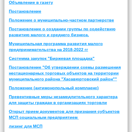
Объявление в газету
Постановление
Положение о муниципально-частном партнерстве
Постановление о создании группы по содействию
развитию малого и среднего бизнеса.
Муниципальная программа развития малого
предпринимательства на 2018-2022 гг
Системма закупок "Биржевая площадка"
Постановление "Об утверждении схемы размешения
нестационарных торговых объектов на территории
муниципального района "Хасавюртовский район""
Положение (антимонопольный комплаенс)
Превентивные меры незамедлительного характера
для защиты граждан в организациях торговли
Открыт прием документов для признания субъектов
МСП социальным предприятием
лизинг для МСП