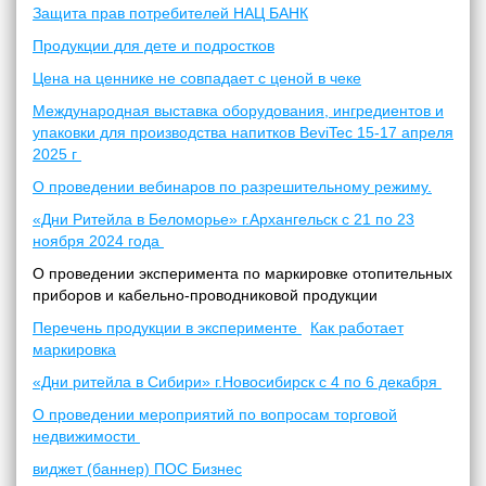
Защита прав потребителей НАЦ БАНК
Продукции для дете и подростков
Цена на ценнике не совпадает с ценой в чеке
Международная выставка оборудования, ингредиентов и
упаковки для производства напитков BeviTec 15-17 апреля
2025 г
О проведении вебинаров по разрешительному режиму.
«Дни Ритейла в Беломорье» г.Архангельск с 21 по 23
ноября 2024 года
О проведении эксперимента по маркировке отопительных
приборов и кабельно-проводниковой продукции
Перечень продукции в эксперименте
Как работает
маркировка
«Дни ритейла в Сибири» г.Новосибирск с 4 по 6 декабря
О проведении мероприятий по вопросам торговой
недвижимости
виджет (баннер) ПОС Бизнес