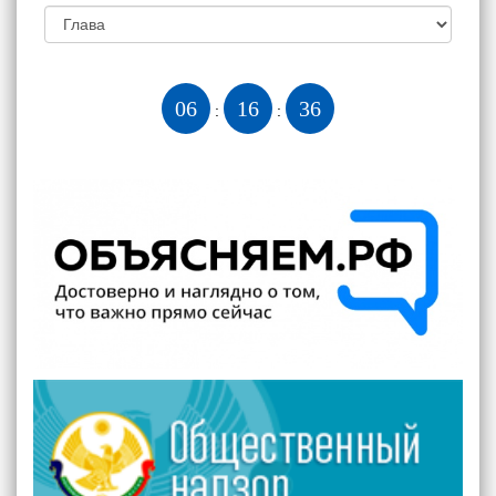
06
16
36
:
: