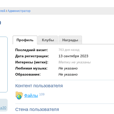
елей
Администратор
/
р
Профиль
Клубы
Награды
Последний визит:
763 дня назад
Дата регистрации:
13 сентября 2023
Интересы (метки):
Метки не указаны
Любимая музыка:
Не указано
Образование:
Не указано
Контент пользователя
109
Файлы
:
za30
Стена пользователя