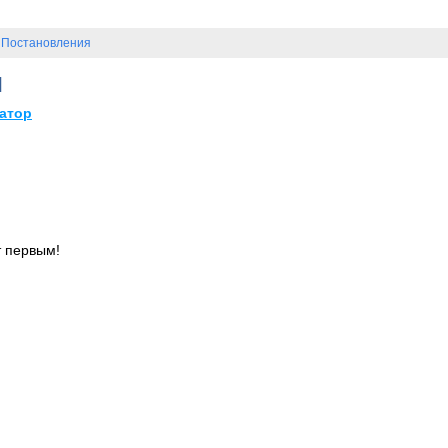
Постановления
/
я
атор
т первым!