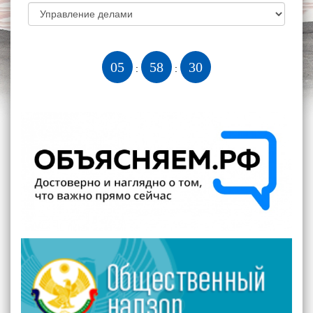
05
58
31
:
: