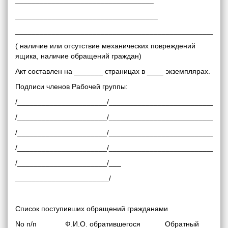
__________________________________
___________________________________
____________________________________________________
( наличие или отсутствие механических повреждений
ящика, наличие обращений граждан)
Акт составлен на _______ страницах в ____ экземплярах.
Подписи членов Рабочей группы:
/______________________/__________________________/
/______________________/__________________________/
/______________________/__________________________/
/______________________/__________________________/
/______________________/___
_______________________/
Список поступивших обращений гражданами
No п/п Ф.И.О. обратившегося Обратный