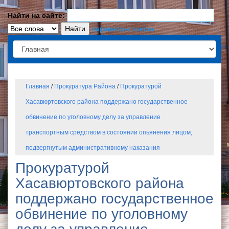
Найти на сайте:
параметры поиска
Главная
Прокуратура Района
Прокуратурой
/
/
Хасавюртовского района поддержано государственное
обвинение по уголовному делу за управление
транспортным средством в состоянии опьянения лицом,
подвергнутым административному наказания
Прокуратурой
Хасавюртовского района
поддержано государственное
обвинение по уголовному