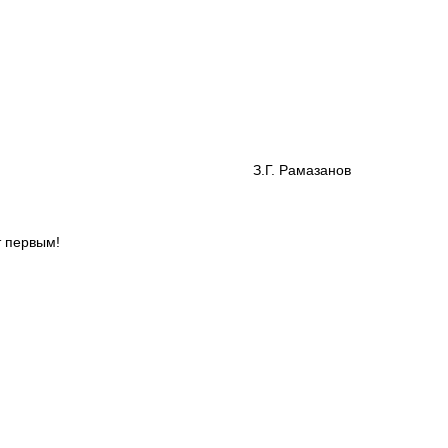
асса З.Г. Рамазанов
т первым!