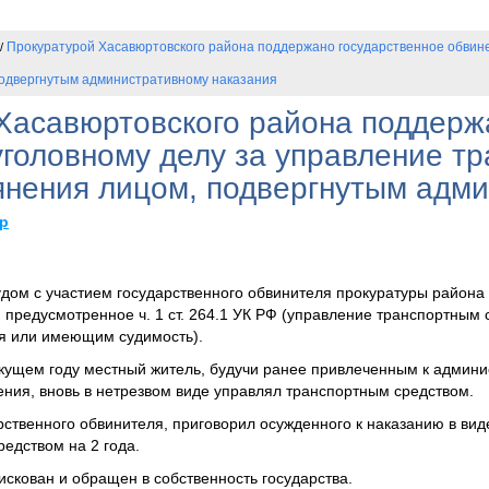
Прокуратурой Хасавюртовского района поддержано государственное обвине
/
подвергнутым административному наказания
Хасавюртовского района поддерж
уголовному делу за управление т
янения лицом, подвергнутым адм
р
ом с участием государственного обвинителя прокуратуры района 
предусмотренное ч. 1 ст. 264.1 УК РФ (управление транспортным 
я или имеющим судимость).
текущем году местный житель, будучи ранее привлеченным к админ
ения, вновь в нетрезвом виде управлял транспортным средством.
арственного обвинителя, приговорил осужденного к наказанию в ви
едством на 2 года.
искован и обращен в собственность государства.