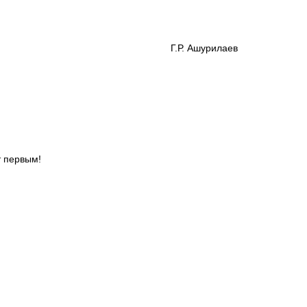
асса Г.Р. Ашурилаев
т первым!