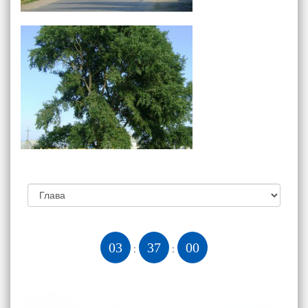
03
37
01
:
: