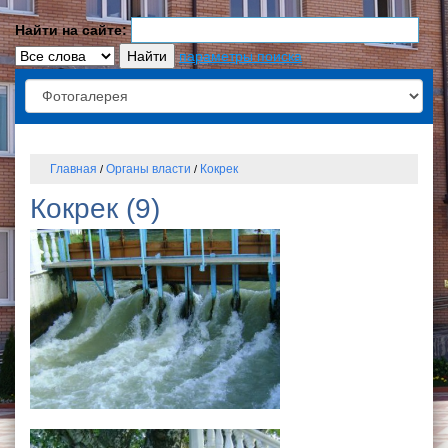
Найти на сайте:
параметры поиска
Главная
Органы власти
Кокрек
/
/
Кокрек (9)