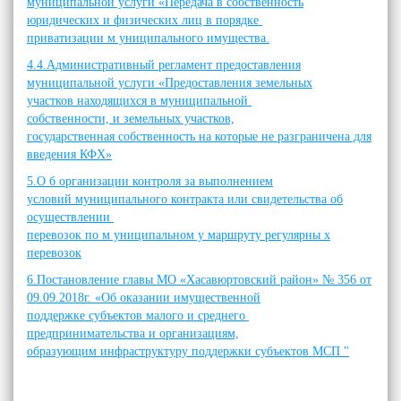
муниципальной услуги «Передача в собственность
юридических и физических лиц в порядке
приватизации м униципального имущества.
4.4.Административный регламент предоставления
муниципальной услуги «Предоставления земельных
участков находящихся в муниципальной
собственности, и земельных участков,
государственная собственность на которые не разграничена для
введения КФХ»
5.О б организации контроля за выполнением
условий муниципального контракта или свидетельства об
осуществлении
перевозок по м униципальном у маршруту регулярны х
перевозок
6.Постановление главы МО «Хасавюртовский район» № 356 от
09.09.2018г. «Об оказании имущественной
поддержке субъектов малого и среднего
предпринимательства и организациям,
образующим инфраструктуру поддержки субъектов МСП "