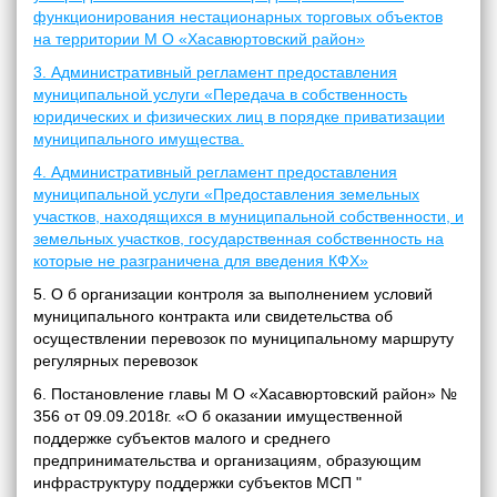
функционирования нестационарных торговых объектов
на территории М О «Хасавюртовский район»
3. Административный регламент предоставления
муниципальной услуги «Передача в собственность
юридических и физических лиц в порядке приватизации
муниципального имущества.
4. Административный регламент предоставления
муниципальной услуги «Предоставления земельных
участков, находящихся в муниципальной собственности, и
земельных участков, государственная собственность на
которые не разграничена для введения КФХ»
5. О б организации контроля за выполнением условий
муниципального контракта или свидетельства об
осуществлении перевозок по муниципальному маршруту
регулярных перевозок
6. Постановление главы М О «Хасавюртовский район» №
356 от 09.09.2018г. «О б оказании имущественной
поддержке субъектов малого и среднего
предпринимательства и организациям, образующим
инфраструктуру поддержки субъектов МСП "