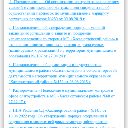
1. Постановление - Об организации контроля за выполнением
условий муниципального контракта или свидетельства об
осуществлении перевозок по муниципальному маршруту
регулярных перевозок №289 от 09.08.2019 г
2. Постановление – об утверждении порядка и условий
заключения соглашений о защите и поощрении
капиталовложений со стороны МО «Хасавюртовский район» в
отношении инвестиционных проектов, в реализуемых
(планируемых к реализации) на территории муниципального
образования №1107 от 27.04.24 г.
3. Постановление – об организации и осуществления
муниципального района области контроля в области торговой
деятельности на территории муниципального образования
"Хасавюртовский район» №152 от 26.06.2015 г.
4. Распоряжение - Положение о муниципальном контроле в
сфере благоустройств в МО «Хасавюртовском районе №68 от
27.12.17 г.
5. НПА Решения СД «Хасавюртовский район» №14/5 от
13.04.2022 года. Об утверждении порядка оформления и
содержания плановых рейдовых осмотров, обследование
земельных участков и оформления таких плановых рейдовых