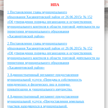
НПА
1.Постановление главы муниципального
образования Хасавюртовский район от 26.06.2015г № 152
«Об утверждении порядка организации и осуществления
муниципального контроля в области торговой деятельности на
территории муниципального образования
«Хасавюртовский район»
2.Постановление главы муниципального
образования Хасавюртовский район от 26.06.2015г № 152
«Об утверждении порядка организации и осуществления
муниципального контроля в области торговой деятельности на
территории муниципального образования
«Хасавюртовский район»
3.Административный регламент предоставления
муниципальной услуги «Передача в собственность
юридических и физических лиц в порядке
приватизации м униципального имущества.
4.Административный регламент предоставления
муниципальной услуги «Предоставления земельных
участков находящихся в муниципальной