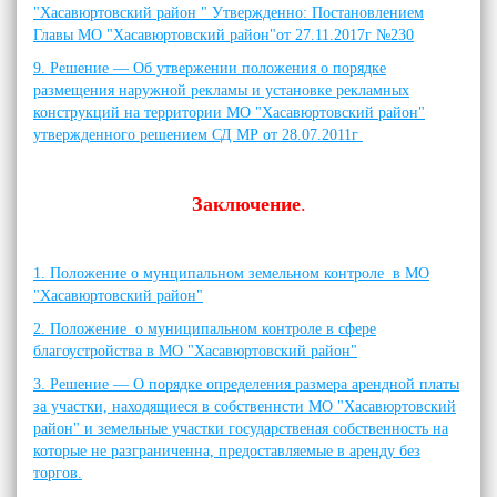
"Хасавюртовский район " Утвержденно: Постановлением
Главы МО "Хасавюртовский район"от 27.11.2017г №230
9. Решение — Об утвержении положения о порядке
размещения наружной рекламы и установке рекламных
конструкций на территории МО "Хасавюртовский район"
утвержденного решением СД МР от 28.07.2011г
Заключение
.
1. Положение о мунципальном земельном контроле в МО
"Хасавюртовский район"
2. Положение о муниципальном контроле в сфере
благоустройства в МО "Хасавюртовский район"
3. Решение — О порядке определения размера арендной платы
за участки, находящиеся в собственнсти МО "Хасавюртовский
район" и земельные участки государственая собственность на
которые не разграниченна, предоставляемые в аренду без
торгов.