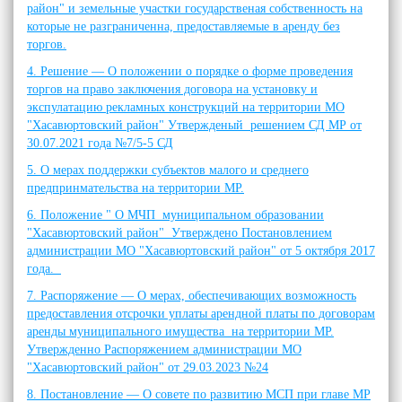
район" и земельные участки государственая собственность на
которые не разграниченна, предоставляемые в аренду без
торгов.
4. Решение — О положении о порядке о форме проведения
торгов на право заключения договора на установку и
экспулатацию рекламных конструкций на территории МО
"Хасавюртовский район" Утвержденый решением СД МР от
30.07.2021 года №7/5-5 СД
5. О мерах поддержки субъектов малого и среднего
предпринмательства на территории МР.
6. Положение " О МЧП муниципальном образовании
"Хасавюртовский район" Утверждено Постановлением
администрации МО "Хасавюртовский район" от 5 октября 2017
года.
7. Распоряжение — О мерах, обеспечивающих возможность
предоставления отсрочки уплаты арендной платы по договорам
аренды муниципального имущества на территории МР.
Утвержденно Распоряжением администрации МО
"Хасавюртовский район" от 29.03.2023 №24
8. Постановление — О совете по развитию МСП при главе МР