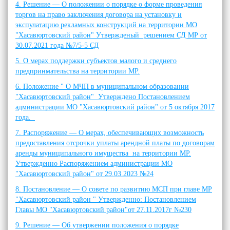
4. Решение — О положении о порядке о форме проведения
торгов на право заключения договора на установку и
экспулатацию рекламных конструкций на территории МО
"Хасавюртовский район" Утвержденый решением СД МР от
30.07.2021 года №7/5-5 СД
5. О мерах поддержки субъектов малого и среднего
предпринмательства на территории МР.
6. Положение " О МЧП в муниципальном образовании
"Хасавюртовский район" Утверждено Постановлением
администрации МО "Хасавюртовский район" от 5 октября 2017
года.
7. Распоряжение — О мерах, обеспечивающих возможность
предоставления отсрочки уплаты арендной платы по договорам
аренды муниципального имущества на территории МР.
Утвержденно Распоряжением администрации МО
"Хасавюртовский район" от 29.03.2023 №24
8. Постановление — О совете по развитию МСП при главе МР
"Хасавюртовский район " Утвержденно: Постановлением
Главы МО "Хасавюртовский район"от 27.11.2017г №230
9. Решение — Об утвержении положения о порядке