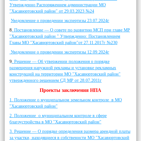
Утвержденно Распоряжением администрации МО
"Хасавюртовский район" от 29.03.2023 №24
Уведомление о проведении экспертизы 23.07.2024г
8
. Постановление — О совете по развитию МСП при главе МР
"Хасавюртовский район " Утвержденно: Постановлением
Главы МО "Хасавюртовский район"от 27.11.2017г №230
Уведомление о проведении экспертизы 12.09.2024г
9
. Решение — Об утвержении положения о порядке
размещения наружной рекламы и установке рекламных
конструкций на территории МО "Хасавюртовский район"
утвержденного решением СД МР от 28.07.2011г
Проекты заключения НПА
1. Положение о мунципальном земельном контроле в МО
"Хасавюртовский район"
2. Положение о муниципальном контроле в сфере
благоустройства в МО "Хасавюртовский район"
3. Решение — О порядке определения размера арендной платы
за участки, находящиеся в собственнсти МО "Хасавюртовский