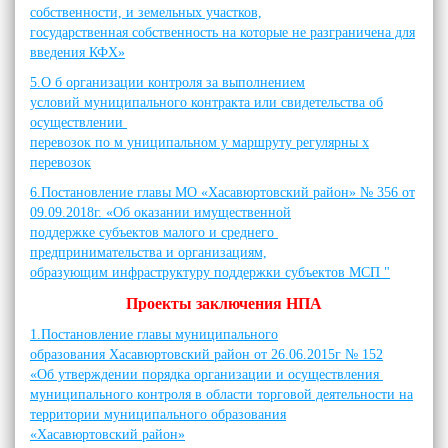
собственности, и земельных участков,
государственная собственность на которые не разграничена для
введения КФХ»
5.О б организации контроля за выполнением
условий муниципального контракта или свидетельства об
осуществлении
перевозок по м униципальном у маршруту регулярны х
перевозок
6.Постановление главы МО «Хасавюртовский район» № 356 от
09.09.2018г. «Об оказании имущественной
поддержке субъектов малого и среднего
предпринимательства и организациям,
образующим инфраструктуру поддержки субъектов МСП "
Проекты заключения НПА
1.Постановление главы муниципального
образования Хасавюртовский район от 26.06.2015г № 152
«Об утверждении порядка организации и осуществления
муниципального контроля в области торговой деятельности на
территории муниципального образования
«Хасавюртовский район»