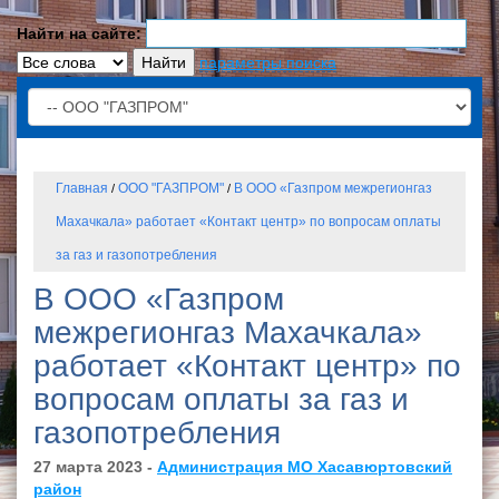
Найти на сайте:
параметры поиска
Главная
ООО "ГАЗПРОМ"
В ООО «Газпром межрегионгаз
/
/
Махачкала» работает «Контакт центр» по вопросам оплаты
за газ и газопотребления
В ООО «Газпром
межрегионгаз Махачкала»
работает «Контакт центр» по
вопросам оплаты за газ и
газопотребления
27 марта 2023 -
Администрация МО Хасавюртовский
район