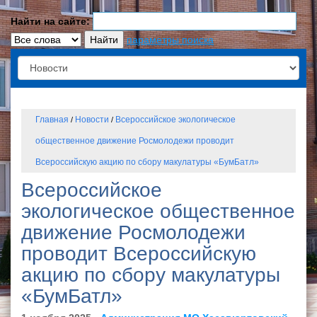
Найти на сайте:
параметры поиска
Главная
Новости
Всероссийское экологическое
/
/
общественное движение Росмолодежи проводит
Всероссийскую акцию по сбору макулатуры «БумБатл»
Всероссийское
экологическое общественное
движение Росмолодежи
проводит Всероссийскую
акцию по сбору макулатуры
«БумБатл»