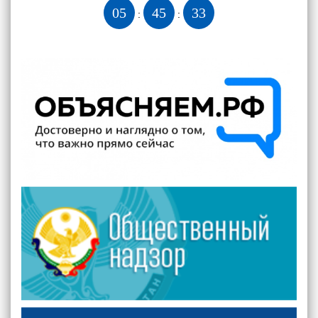
05
45
33
:
: