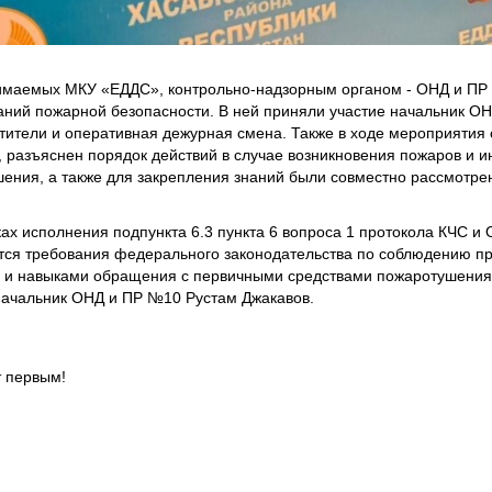
имаемых МКУ «ЕДДС», контрольно-надзорным органом - ОНД и ПР 
аний пожарной безопасности. В ней приняли участие начальник О
тители и оперативная дежурная смена. Также в ходе мероприяти
 разъяснен порядок действий в случае возникновения пожаров и и
ения, а также для закрепления знаний были совместно рассмотре
 исполнения подпункта 6.3 пункта 6 вопроса 1 протокола КЧС и ОП
тся требования федерального законодательства по соблюдению п
 и навыками обращения с первичными средствами пожаротушения.
начальник ОНД и ПР №10 Рустам Джакавов.
т первым!