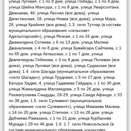
улица Луговая, с 1 по 8 дом, улица Победы, с 1 по 4 дом,
улица Шейха Мансура, с 1 по 8 дом, улица Умарсолтана
Джанаева, 46, улица Лесная (все дома), улица
Дагестанская, 18, улица Новая (все дома), улица Мира,
28, улица Крайняя (все дома); 1.3. село Тутлар (в составе
муниципального образования «сельсовет
Адильотарский»), улица Речная, с 1 по 16 дом, улица
Джамалдина Сотаева, с 6 по 13 дом, улица Малика
Джаналиева, с 4 по 8 дом, улица Бувайсара Сайтиева, с 1
по 65 дом, улица Акташская, с 1 по 7 дом, улица
Девлетмурзы Гебекова, с 3 по 9 дом, улица Полевая (все
дома), улица Луговая (все дома), улица Судакская (все
дома); 1.4. село Шагада (муниципальное образование
«село Шагада»), улица Трудовая, с 5 по 27 дом, улица
Батыра Хаджи, 4, улица Гаджиева Гайдара, с 1 по 30 дом,
улица Жамалудина Магомедова, с 5 по 26 дом, улица
Рахматулаева Саадуды, 28-29, улица Саида Афанди, с 33
по 38 дом; 1.5. село Сулевкент (муниципальное
образование «село Сулевкент»), улица Мамаева Малика,
с 14 по 20 дом, улица Степная, с 13 по 28 дом, улица
Дабчиева Рамазана, с 1 по 21 дом, улица Курбанова
Мурада с 29 по 46 дом. 1.6. 1.7. село Новосельское (в
составе муниципального образования «сельсовет