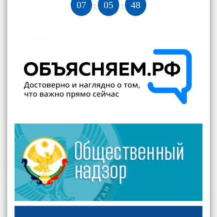
07
05
49
:
: