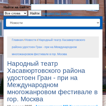
Найти на сайте:
параметры поиска
Главная
Новости
Народный театр Хасавюртовского
/
/
района удостоен Гран - при на Международном
многожанровом фестивале в гор. Москва
Народный театр
Хасавюртовского района
удостоен Гран - при на
Международном
многожанровом фестивале в
гор. Москва