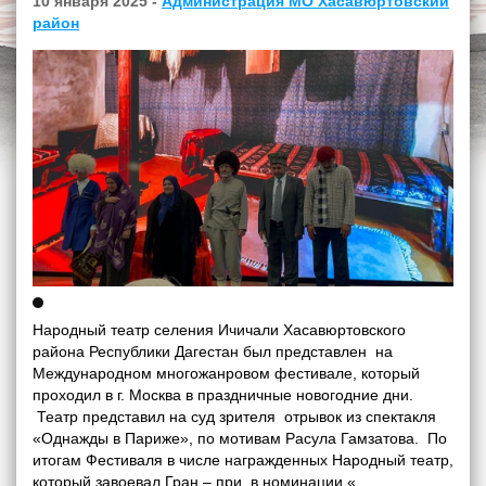
10 января 2025 -
Администрация МО Хасавюртовский
район
Народный театр селения Ичичали Хасавюртовского
района Республики Дагестан был представлен на
Международном многожанровом фестивале, который
проходил в г. Москва в праздничные новогодние дни.
Театр представил на суд зрителя отрывок из спектакля
«Однажды в Париже», по мотивам Расула Гамзатова. По
итогам Фестиваля в числе награжденных Народный театр,
который завоевал Гран – при в номинации «