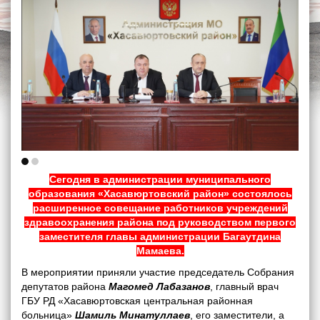
Сегодня в администрации муниципального
образования «Хасавюртовский район» состоялось
расширенное совещание работников учреждений
здравоохранения района под руководством первого
заместителя главы администрации Багаутдина
Мамаева.
В мероприятии приняли участие председатель Собрания
депутатов района
Магомед Лабазанов
, главный врач
ГБУ РД «Хасавюртовская центральная районная
больница»
Шамиль Минатуллаев
, его заместители, а