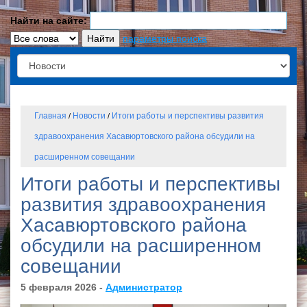
Найти на сайте:
параметры поиска
Главная
Новости
Итоги работы и перспективы развития
/
/
здравоохранения Хасавюртовского района обсудили на
расширенном совещании
Итоги работы и перспективы
развития здравоохранения
Хасавюртовского района
обсудили на расширенном
совещании
5 февраля 2026 -
Администратор