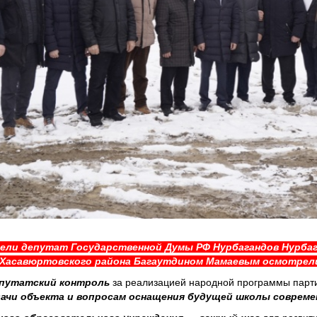
дели депутат Государственной Думы РФ Нурбагандов Нурба
Хасавюртовского района Багаутдином Мамаевым осмотрели 
путатский контроль
за реализацией народной программы пар
дачи объекта и вопросам оснащения будущей школы соврем