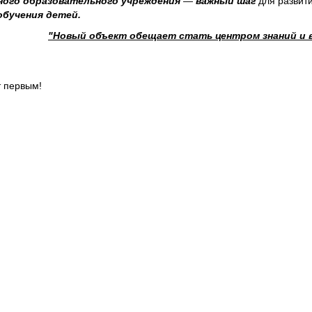
ого образовательного учреждения
—
важный шаг
для развит
бучения детей.
"Новый объект обещает стать центром знаний и в
т первым!