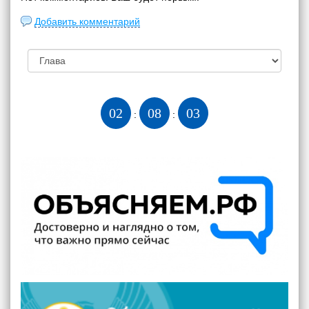
Добавить комментарий
02
08
04
:
: