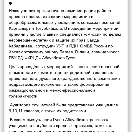
Накануне лекторская группа администрации района
провела профилактические мероприятия в
общеобразовательных учреждениях сельских поселений
Карланюрт и Тотурбийкала. В проведении мероприятий
приняли участие главный специалист комиссии по делам
несовершеннолетних и защите их прав Саида
Кабардиева, сотрудник УУП и ПДН ОМВД России по
Хасавюртовскому району Багаев Гилани, врач-нарколог
ГБУ РД «ХРЦП» Абдулбеков Гусен.
Цель проведённых мероприятий – повышение правовой
грамотности и компетентности родителей в вопросах
нравственного, духовного, гражданственного воспитания
подрастающего поколения, а также формирования
межнациональной и межконфессиональной
толерантности.
Аудитория слушателей была представлена учащимися
9,10,11 классов, а также их родителями.
В своём выступлении Гусен Абдулбеков рассказал
учащимся о пагубности вредных привычек, таких как
курение, употребление алкоголя и наркотиков, а также