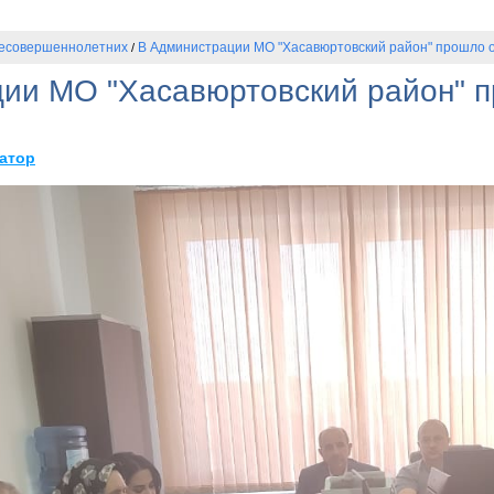
несовершеннолетних
В Администрации МО "Хасавюртовский район" прошло о
/
ии МО "Хасавюртовский район" п
атор