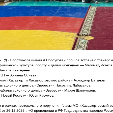
РД «Спортшкола имени А.Порсукова» прошла встреча с тренерским
физической культуре, спорту и делам молодёжи — Магомед Исаков
 Камиль Хангереев
 ЗП — Анжела Осиева
ия г.Хасавюрт и Хасавюртовского района - Ахмаднур Баталов.
итационного центра «Эверест» - Насрулла Лабазанов.
еабилитационного центра «Эверест» - Махач Шапиулаев.
 Новый Костек» - Юсуп Касумов.
 в рамках протокольного поручения Главы МО «Хасавюртовский ра
 от 26.12.2025 г. «О проведении в РФ Года единства народов Росс