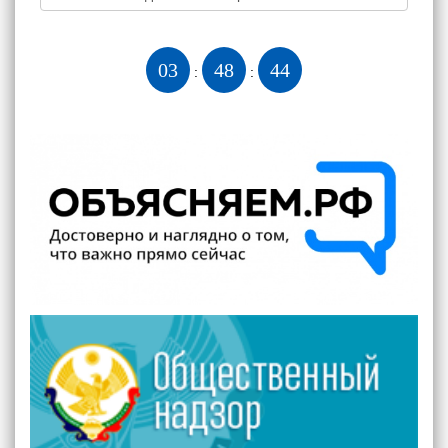
03
48
45
:
: