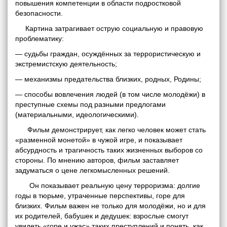
повышения компетенции в области подростковой
безопасности.
Картина затрагивает острую социальную и правовую
проблематику:
— судьбы граждан, осуждённых за террористическую и
экстремистскую деятельность;
— механизмы предательства близких, родных, Родины;
— способы вовлечения людей (в том числе молодёжи) в
преступные схемы под разными предлогами
(материальными, идеологическими).
Фильм демонстрирует, как легко человек может стать
«разменной монетой» в чужой игре, и показывает
абсурдность и трагичность таких жизненных выборов со
стороны. По мнению авторов, фильм заставляет
задуматься о цене легкомысленных решений.
Он показывает реальную цену терроризма: долгие
годы в тюрьме, утраченные перспективы, горе для
близких. Фильм важен не только для молодёжи, но и для
их родителей, бабушек и дедушек: взрослые смогут
увидеть «горе и ужас» таких преступлений и понять, как