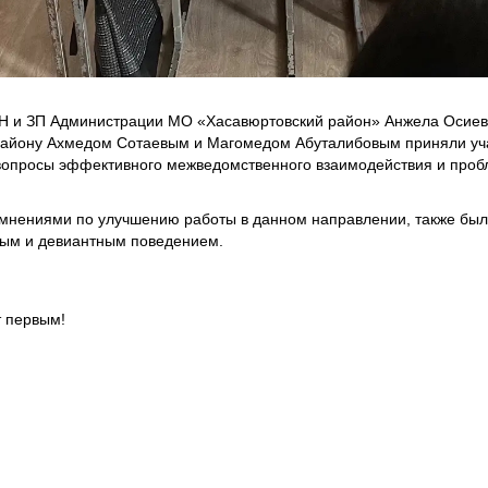
и ЗП Администрации МО «Хасавюртовский район» Анжела Осиева
району Ахмедом Сотаевым и Магомедом Абуталибовым приняли уча
опросы эффективного межведомственного взаимодействия и пробл
ниями по улучшению работы в данном направлении, также были
ым и девиантным поведением.
т первым!