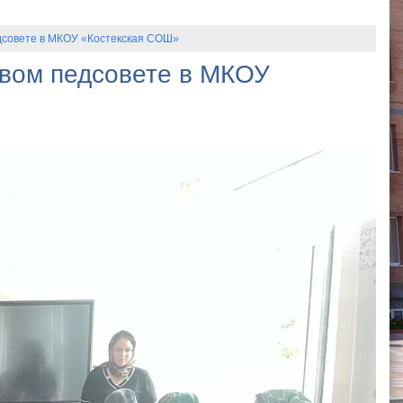
дсовете в МКОУ «Костекская СОШ»
овом педсовете в МКОУ