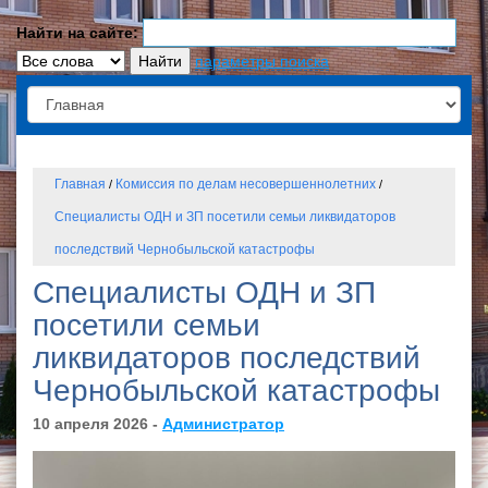
Найти на сайте:
параметры поиска
Главная
Комиссия по делам несовершеннолетних
/
/
Специалисты ОДН и ЗП посетили семьи ликвидаторов
последствий Чернобыльской катастрофы
Специалисты ОДН и ЗП
посетили семьи
ликвидаторов последствий
Чернобыльской катастрофы
10 апреля 2026 -
Администратор