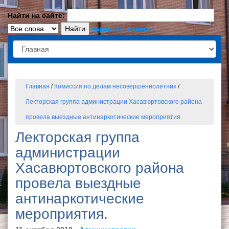
Найти на сайте:
параметры поиска
Главная
Комиссия по делам несовершеннолетних
/
/
Лекторская группа администрации Хасавюртовского района
провела выездные антинаркотические мероприятия.
Лекторская группа
администрации
Хасавюртовского района
провела выездные
антинаркотические
мероприятия.