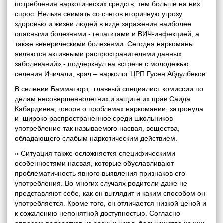
потребления наркотических средств, тем больше на них
спрос. Нельзя снимать со счетов вторичную угрозу
здоровью и жизни людей в виде заражения наиболее
опасными болезнями - гепатитами и ВИЧ-инфекцией, а
также венерическими болезнями. Сегодня наркоманы
являются активными распространителями данных
заболеваний» - подчеркнул на встрече с молодежью
селения Ичичали, врач – нарколог ЦРП Гусен Абдулбеков
В селении Бамматюрт, главный специалист комиссии по
делам несовершеннолетних и защите их прав Саида
Кабардиева, говоря о проблемах наркомании, затронула
и широко распространенное среди школьников
употребление так называемого насвая, вещества,
обладающего слабым наркотическим действием.
« Ситуация также осложняется специфическими
особенностями насвая, которые обуславливают
проблематичность явного выявления признаков его
употребления. Во многих случаях родители даже не
представляют себе, как он выглядит и каким способом он
употребляется. Кроме того, он отличается низкой ценой и
к сожалению непонятной доступностью. Согласно