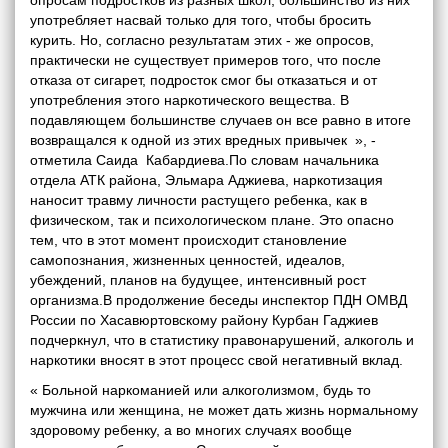
опросам подростков из разных школ, большинство из них
употребляет насвай только для того, чтобы бросить
курить. Но, согласно результатам этих - же опросов,
практически не существует примеров того, что после
отказа от сигарет, подросток смог бы отказаться и от
употребления этого наркотического вещества. В
подавляющем большинстве случаев он все равно в итоге
возвращался к одной из этих вредных привычек », -
отметила Саида Кабардиева.По словам начальника
отдела АТК района, Эльмара Аджиева, наркотизация
наносит травму личности растущего ребенка, как в
физическом, так и психологическом плане. Это опасно
тем, что в этот момент происходит становление
самопознания, жизненных ценностей, идеалов,
убеждений, планов на будущее, интенсивный рост
организма.В продолжение беседы инспектор ПДН ОМВД
России по Хасавюртовскому району Курбан Гаджиев
подчеркнул, что в статистику правонарушений, алкоголь и
наркотики вносят в этот процесс свой негативный вклад.
« Больной наркоманией или алкоголизмом, будь то
мужчина или женщина, не может дать жизнь нормальному
здоровому ребенку, а во многих случаях вообще