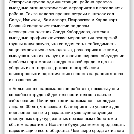
Лекторская группа администрации района провела
выездные антинаркотические мероприятия в поселениях
района. Так за неделю прошли встречи в школах сел
Сивух, Ичичали, Бамматюрт, Покровское и Карланюрт.
Главный специалист комиссии по делам
несовершеннолетних Саида Кабардиева, отмечая
выездные профилактические мероприятия лекторской
группы подчеркнула, что сегодня есть необходимость
чаще встречаться с молодежью, разговаривать с ними,
выслушать что их волнует, и конечно широкое обсуждение
проблем наркомании в подростковой среде, с целью
уберечь их от первого, рокового потребления
психотропных и наркотических веществ на ранних этапах
их взросления.
« Большинство наркоманов не работают, поскольку они
способны к трудовой деятельности только в начале
заболевания. Почти две трети наркоманов - молодые
лица до 30 лет, что создает благоприятные условия для
появления новых и разрастания уже существующих
преступных структур, занятых незаконным оборотом и
сбытом наркотиков. Все это в будущем может предвещать
наркотизацию всего общества. Чем шире среда активного