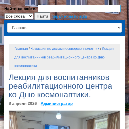
Найти на сайте:
параметры поиска
Главная
Комиссия по делам несовершеннолетних
Лекция
/
/
для воспитанников реабилитационного центра ко Дню
космонавтики.
Лекция для воспитанников
реабилитационного центра
ко Дню космонавтики.
8 апреля 2026 -
Администратор