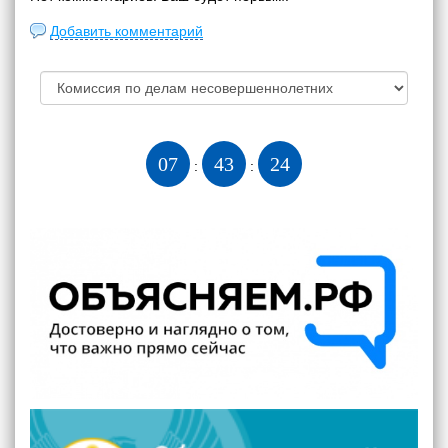
Добавить комментарий
07
43
25
:
: