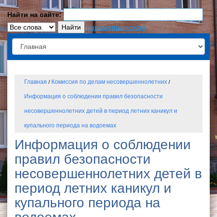
Найти на сайте:
параметры поиска
Главная
Комиссия по делам несовершеннолетних
/
/
Информация о соблюдении правил безопасности
несовершеннолетних детей в период летних каникул и
купального периода на водоемах
Информация о соблюдении
правил безопасности
несовершеннолетних детей в
период летних каникул и
купального периода на