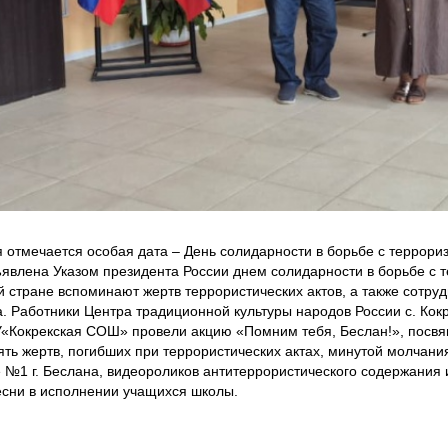
я отмечается особая дата – День солидарности в борьбе с террор
бъявлена Указом президента России днем солидарности в борьбе с 
ей стране вспоминают жертв террористических актов, а также сотр
. Работники Центра традиционной культуры народов России с. Кокр
Кокрекская СОШ» провели акцию «Помним тебя, Беслан!», посвя
ять жертв, погибших при террористических актах, минутой молчани
е №1 г. Беслана, видеороликов антитеррористического содержания
песни в исполнении учащихся школы.