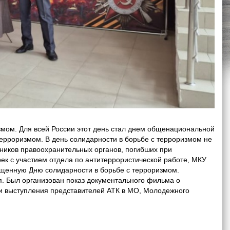
измом. Для всей России этот день стал днем общенациональной
терроризмом. В день солидарности в борьбе с терроризмом не
удников правоохранительных органов, погибших при
ек с участием отдела по антитеррористической работе, МКУ
щенную Дню солидарности в борьбе с терроризмом.
я. Был организован показ документального фильма о
 и выступления представителей АТК в МО, Молодежного