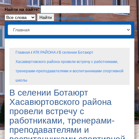
Найти на сайте:
параметры поиска
Главная
АТК РАЙОНА
В селении Ботаюрт
/
/
Хасавюртовского района провели встречу с работниками,
тренерами-преподавателями и воспитанниками спортивной
школы
В селении Ботаюрт
Хасавюртовского района
провели встречу с
работниками, тренерами-
преподавателями и