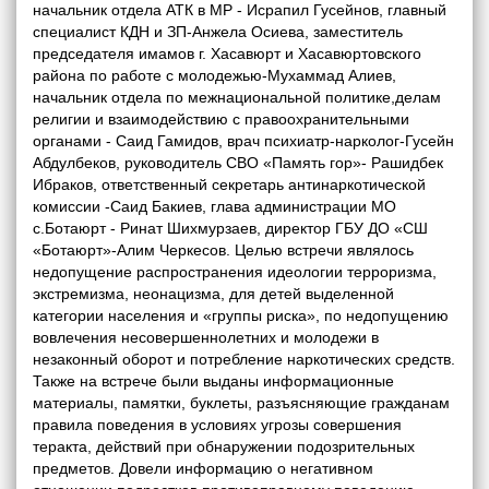
начальник отдела АТК в МР - Исрапил Гусейнов, главный
специалист КДН и ЗП-Анжела Осиева, заместитель
председателя имамов г. Хасавюрт и Хасавюртовского
района по работе с молодежью-Мухаммад Алиев,
начальник отдела по межнациональной политике,делам
религии и взаимодействию с правоохранительными
органами - Саид Гамидов, врач психиатр-нарколог-Гусейн
Абдулбеков, руководитель СВО «Память гор»- Рашидбек
Ибраков, ответственный секретарь антинаркотической
комиссии -Саид Бакиев, глава администрации МО
с.Ботаюрт - Ринат Шихмурзаев, директор ГБУ ДО «СШ
«Ботаюрт»-Алим Черкесов. Целью встречи являлось
недопущение распространения идеологии терроризма,
экстремизма, неонацизма, для детей выделенной
категории населения и «группы риска», по недопущению
вовлечения несовершеннолетних и молодежи в
незаконный оборот и потребление наркотических средств.
Также на встрече были выданы информационные
материалы, памятки, буклеты, разъясняющие гражданам
правила поведения в условиях угрозы совершения
теракта, действий при обнаружении подозрительных
предметов. Довели информацию о негативном