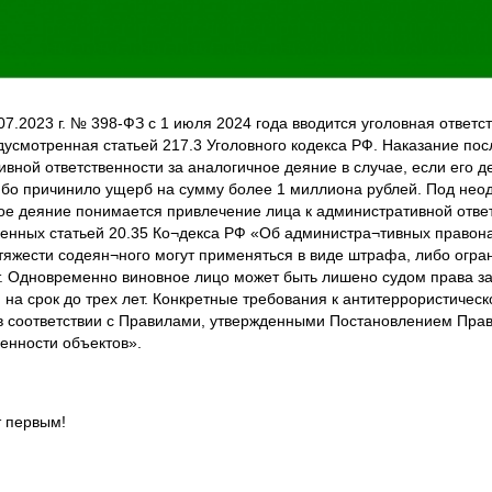
7.2023 г. № 398-ФЗ с 1 июля 2024 года вводится уголовная ответс
усмотренная статьей 217.3 Уголовного кодекса РФ. Наказание по
вной ответственности за аналогичное деяние в случае, если его д
ибо причинило ущерб на сумму более 1 миллиона рублей. Под не
ное деяние понимается привлечение лица к административной отв
нных статьей 20.35 Ко¬декса РФ «Об администра¬тивных правона
 тяжести содеян¬ного могут применяться в виде штрафа, либо огра
т. Одновременно виновное лицо может быть лишено судом права 
на срок до трех лет. Конкретные требования к антитеррористичес
соответствии с Правилами, утвержденными Постановлением Прави
енности объектов».
т первым!