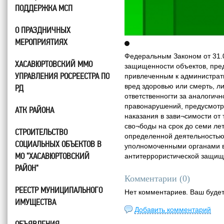
ПОДДЕРЖКА МСП
О ПРАЗДНИЧНЫХ
МЕРОПРИЯТИЯХ
Федеральным Законом от 31.0
ХАСАВЮРТОВСКИЙ ММО
защищенности объектов, пред
УПРАВЛЕНИЯ РОСРЕЕСТРА ПО
привлеченным к администрати
вред здоровью или смерть, л
РД
ответственногти за аналогич
правонарушений, предусмотре
АТК РАЙОНА
наказания в зави¬симости от
сво¬боды на срок до семи ле
СТРОИТЕЛЬСТВО
определенной деятельностью 
СОЦИАЛЬНЫХ ОБЪЕКТОВ В
уполномоченными органами в 
МО "ХАСАВЮРТОВСКИЙ
антитеррористической защищ
РАЙОН"
Комментарии (
0
)
РЕЕСТР МУНИЦИПАЛЬНОГО
Нет комментариев. Ваш буде
ИМУЩЕСТВА
Добавить комментарий