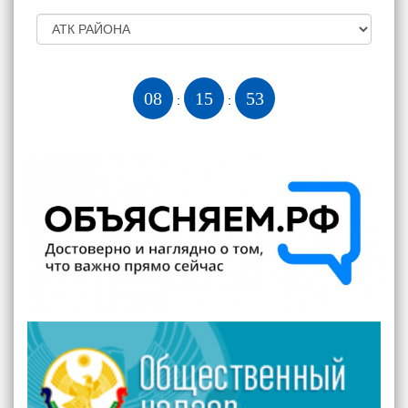
08
15
54
:
: