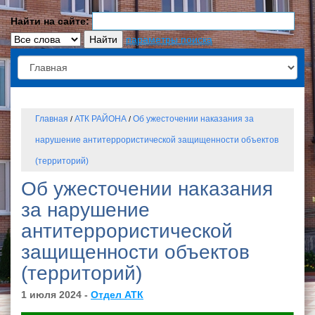
Найти на сайте:
параметры поиска
Главная
АТК РАЙОНА
Об ужесточении наказания за
/
/
нарушение антитеррористической защищенности объектов
(территорий)
Об ужесточении наказания
за нарушение
антитеррористической
защищенности объектов
(территорий)
1 июля 2024 -
Отдел АТК