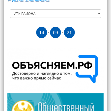
14
09
22
:
: