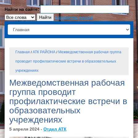
Найти на сайте:
параметры поиска
Главная
АТК РАЙОНА
Межведомственная рабочая группа
/
/
проводит профилактические встречи в образовательных
учреждениях
Межведомственная рабочая
группа проводит
профилактические встречи в
образовательных
учреждениях
5 апреля 2024 -
Отдел АТК