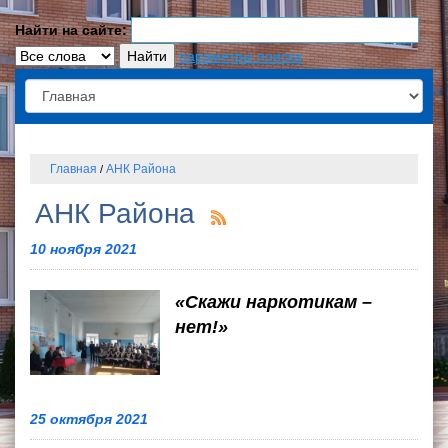
Найти на сайте:
параметры поиска
Главная
АНК Района
/
АНК Района
10 ноября 2021
«Скажи наркотикам –
нет!»
25 октября 2021